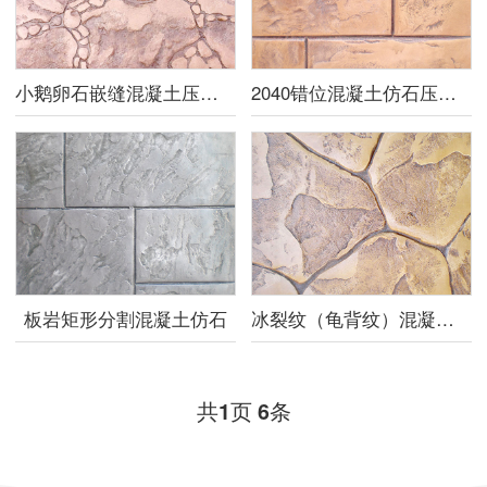
小鹅卵石嵌缝混凝土压花地坪
2040错位混凝土仿石压膜砖
板岩矩形分割混凝土仿石
冰裂纹（龟背纹）混凝土仿石地面
共
页
条
1
6