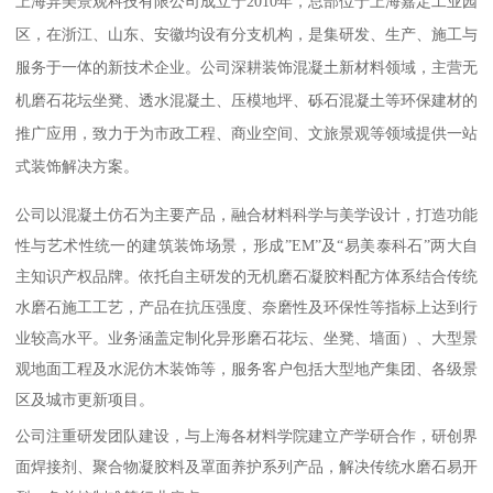
上海异美景观科技有限公司成立于2010年，总部位于上海嘉定工业园
区，在浙江、山东、安徽均设有分支机构，是集研发、生产、施工与
服务于一体的新技术企业。公司深耕装饰混凝土新材料领域，主营无
机磨石花坛坐凳、透水混凝土、压模地坪、砾石混凝土等环保建材的
推广应用，致力于为市政工程、商业空间、文旅景观等领域提供一站
式装饰解决方案。
公司以混凝土仿石为主要产品，融合材料科学与美学设计，打造功能
性与艺术性统一的建筑装饰场景，形成”EM”及“易美泰科石”两大自
主知识产权品牌。依托自主研发的无机磨石凝胶料配方体系结合传统
水磨石施工工艺，产品在抗压强度、奈磨性及环保性等指标上达到行
业较高水平。业务涵盖定制化异形磨石花坛、坐凳、墙面）、大型景
观地面工程及水泥仿木装饰等，服务客户包括大型地产集团、各级景
区及城市更新项目。
公司注重研发团队建设，与上海各材料学院建立产学研合作，研创界
面焊接剂、聚合物凝胶料及罩面养护系列产品，解决传统水磨石易开