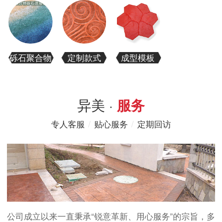
砾石聚合物
定制款式
成型模板
异美 ·
服务
专人客服
/
贴心服务
/
定期回访
公司成立以来一直秉承“锐意革新、用心服务”的宗旨，多